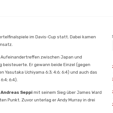
elfinalspiele im Davis-Cup statt. Dabei kamen
insatz.
m Aufeinandertreffen zwischen Japan und
g beisteuerte. Er gewann beide Einzel (gegen
egen Yasutaka Uchiyama 6:3; 4:6; 6:4) und auch das
:4; 6:4).
e
Andreas Seppi
mit seinem Sieg über James Ward
tten Punkt. Zuvor unterlag er Andy Murray in drei