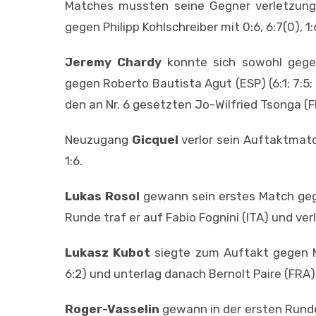
Matches mussten seine Gegner verletzung
gegen Philipp Kohlschreiber mit 0:6, 6:7(0), 1:
Jeremy Chardy
konnte sich sowohl gegen
gegen Roberto Bautista Agut (ESP) (6:1; 7:5;
den an Nr. 6 gesetzten Jo-Wilfried Tsonga (FR
Neuzugang
Gicquel
verlor sein Auftaktmatc
1:6.
Lukas Rosol
gewann sein erstes Match gegen
Runde traf er auf Fabio Fognini (ITA) und verlor
Lukasz Kubot
siegte zum Auftakt gegen Max
6:2) und unterlag danach Bernolt Paire (FRA) m
Roger-Vasselin
gewann in der ersten Runde 