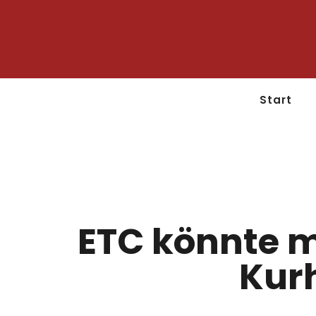
Start
ETC könnte m
Kur