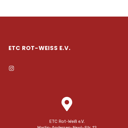
ETC ROT-WEISS E.V.
ETC Rot-Weiß e.V.
Martin-Andersen-Nexö-Str. 12